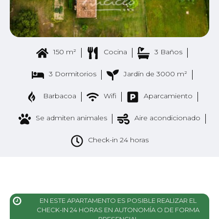
150 m²
Cocina
3 Baños
3 Dormitorios
Jardín de 3000 m²
Barbacoa
Wifi
Aparcamiento
Se admiten animales
Aire acondicionado
Check-in 24 horas
EN ESTE APARTAMENTO ES POSIBLE REALIZAR EL
CHECK-IN 24 HORAS EN AUTONOMÍA O DE FORMA
PRESENCIAL